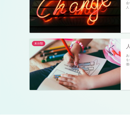
会
人
未分類
あ
を
価