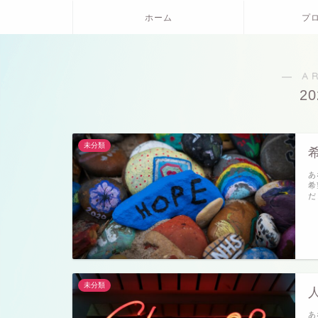
ホーム
プ
― A
2
未分類
あ
希
だ
未分類
あ